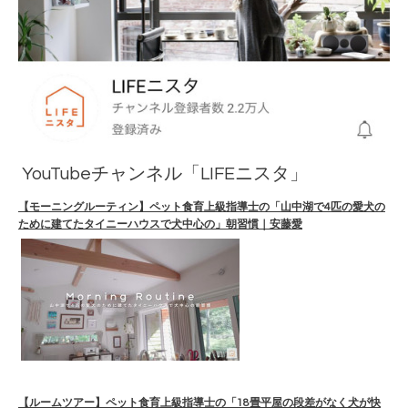
YouTubeチャンネル「LIFEニスタ」
【モーニングルーティン】ペット食育上級指導士の「山中湖で4匹の愛犬の
ために建てたタイニーハウスで犬中心の」朝習慣｜安藤愛
【ルームツアー】ペット食育上級指導士の「18畳平屋の段差がなく犬が快