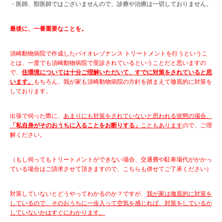
・医師、獣医師ではございませんので、診療や治療は一切しておりません。
最後に、一番重要なことを。
須崎動物病院で作成したバイオレゾナンス トリートメントを行うというこ
とは、一度でも須崎動物病院で受診されているということだと思いますの
で、
住環境については十分ご理解いただいて、すでに対策をされていると思
います。
もちろん、我が家も須崎動物病院の方針を踏まえて徹底的に対策を
しております。
出張で伺った際に、
あまりにも対策をされていないと思われる状態の場合、
「私自身がそのおうちに入ることをお断りする」
こともあります
ので、ご理
解ください。
（もし伺ってもトリートメントができない場合、交通費や駐車場代がかかっ
ている場合はご請求させて頂きますので、こちらも併せてご了承ください）
対策していないとどうやってわかるのか？ですが、
我が家は徹底的に対策を
しているので、そのおうちに一歩入って空気を感じれば、対策をしているか
していないかはすぐにわかります。