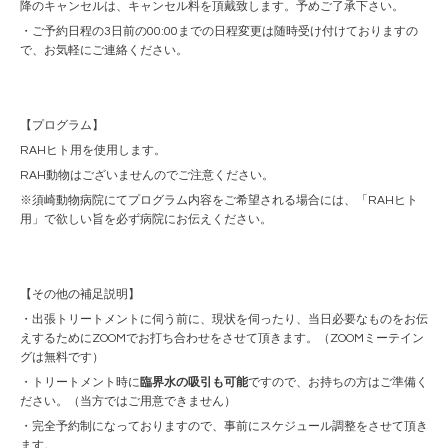
降のキャンセルは、キャンセル料を頂戴致します。予めご了承下さい。
・ご予約日程の3日前の00:00までの日程変更は随時受け付けておりますの
で、お気軽にご連絡ください。
【プログラム】
RAHヒト用を使用します。
RAH動物はございませんのでご注意ください。
※須崎動物病院にてプログラム内容をご希望される場合には、「RAHヒト
用」で欲しい旨を必ず病院にお伝えください。
【その他の補足説明】
・出張トリートメントに伺う前に、現状を伺ったり、当日必要なものをお伝
えするためにZOOMでお打ち合わせをさせて頂きます。（ZOOMミーテイン
グは無料です）
・トリートメント時に
臨界水の吸引も可能
ですので、お持ちの方はご準備く
ださい。（当方ではご用意できません）
・完全予約制になっておりますので、事前にスケジュール調整をさせて頂き
ます。