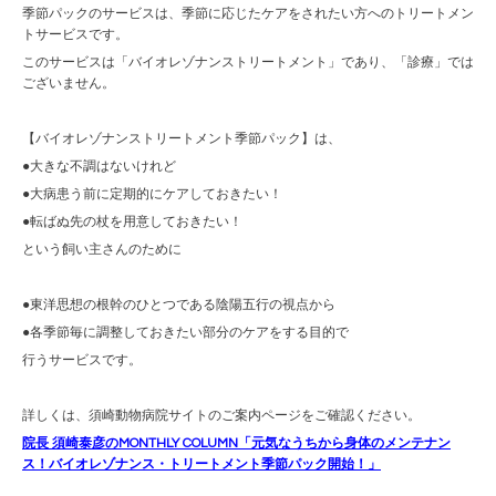
季節パックのサービスは、季節に応じたケアをされたい方へのトリートメン
トサービスです。
このサービスは「バイオレゾナンストリートメント」であり、「診療」では
ございません。
【バイオレゾナンストリートメント季節パック】は、
●大きな不調はないけれど
●大病患う前に定期的にケアしておきたい！
●転ばぬ先の杖を用意しておきたい！
という飼い主さんのために
●東洋思想の根幹のひとつである陰陽五行の視点から
●各季節毎に調整しておきたい部分のケアをする目的で
行うサービスです。
詳しくは、須崎動物病院サイトのご案内ページをご確認ください。
院長 須崎泰彦のMONTHLY COLUMN「元気なうちから身体のメンテナン
ス！バイオレゾナンス・トリートメント季節パック開始！」