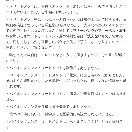
・トリートメントは、お持ちのクレート、若しくは何かしらで区切ったスペ
ースで行いますので、ご準備をお願いします。
・トリートメント中は、わんちゃん猫ちゃんには布の上にいて頂きます。須
崎動物病院で使っている洋服型のものではなく、大きな布状のディテクター
ですので、わんちゃん猫ちゃんに関しては
マナーパンツやマナーベルト着用
をお願いします。トリートメント用の特別な布は
「洗えないもの」
ですの
で、汚してしまったり破損した場合は弁償して頂くことになりますので、ご
注意ください。（安くないです…）
・猫ちゃんの場合は、クレートなどに入って頂きますので、その旨ご理解く
ださい。
・バイオレゾナンストリートメントは副作用はありません。
・バイオレゾナンストリートメントは「電気」によるものではありません。
そのような説明がされている情報がございましたら、正しくない情報かと思
われます。
・バイオレゾナンストリートメントは、病気の治療を目指すものではありま
せん。
・バイオレゾナンス実践機は医療機器ではありません。
・現代の日本において、科学的にも医学的にも認められていません。
・バイオレゾナンストリートメントは、あくまでリラクゼーション目的で
す。