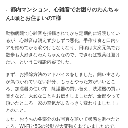
都内マンション、心雑音でお困りのわんちゃ
ん1頭とお住まいのT様
動物病院で心雑音を指摘されてから定期的に通院してい
るが、心雑音は消えず少しずつ悪化。手作り食と口内ケ
アを始めてから涙やけもなくなり、日頃は大変元気でお
散歩も大好きなわんちゃんなので、できれば投薬は避け
たい、というご相談内容でした。
まず、お掃除方法のアドバイスをしました。飼い主さん
が気づかれていない部分、もっとやった方がいいとこ
ろ、加湿器の使い方、除湿器の買い替え、洗濯機の買い
替えなど、大変なことをお伝えしましたが、全部やって
頂いたところ「家の空気がまるっきり変わりました！」
とのこと。
また、おうちの各部分のお写真を頂いて状態を調べたと
ころ、Wi-Fiと5Gの波動が大変強く出ていましたので、