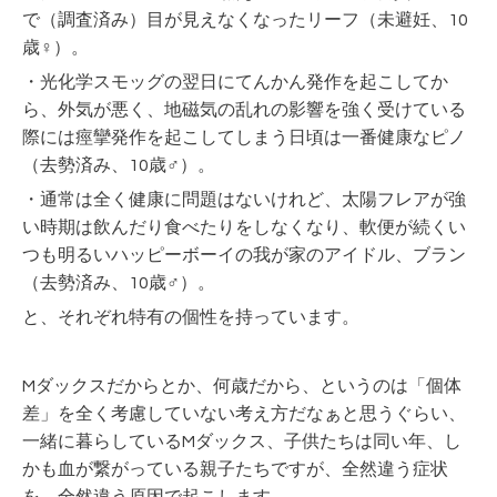
で（調査済み）目が見えなくなったリーフ（未避妊、10
歳♀）。
・光化学スモッグの翌日にてんかん発作を起こしてか
ら、外気が悪く、地磁気の乱れの影響を強く受けている
際には痙攣発作を起こしてしまう日頃は一番健康なピノ
（去勢済み、10歳♂）。
・通常は全く健康に問題はないけれど、太陽フレアが強
い時期は飲んだり食べたりをしなくなり、軟便が続くい
つも明るいハッピーボーイの我が家のアイドル、ブラン
（去勢済み、10歳♂）。
と、それぞれ特有の個性を持っています。
Mダックスだからとか、何歳だから、というのは「個体
差」を全く考慮していない考え方だなぁと思うぐらい、
一緒に暮らしているMダックス、子供たちは同い年、し
かも血が繋がっている親子たちですが、全然違う症状